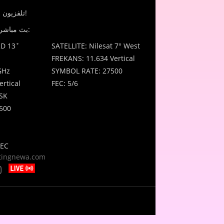
JinTV - تلفزيون النساء للنساء!
بث مباشر عبر الأقمار الصناعية:
D 13˚
SATELLITE: Nilesat 7° West
FREKANS: 11.634 Vertical
GHz
SYMBOL RATE: 27500
rtical
FEC: 5/6
SK
500
FEC
htingnewa.com