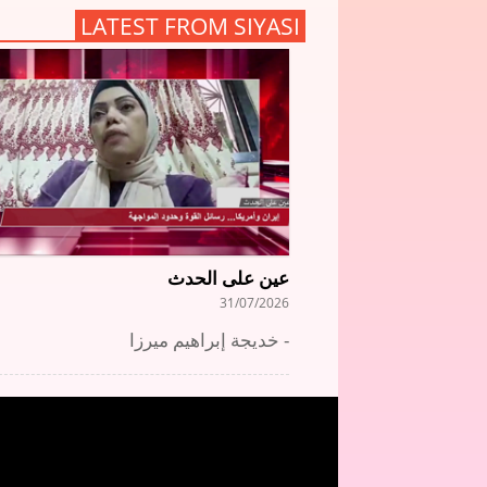
LATEST FROM SIYASI
عين على الحدث
31/07/2026
خديجة إبراهيم ميرزا -