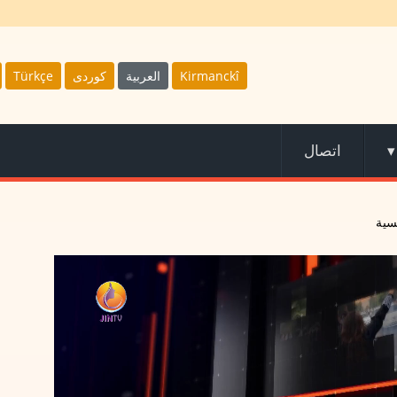
Kirmanckî
العربية
كوردى
Türkçe
▾
اتصال
سية