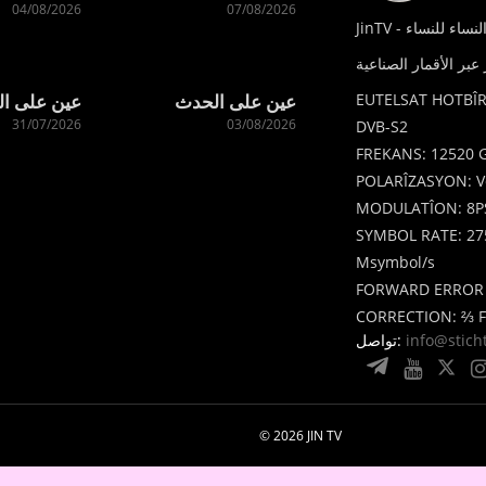
04/08/2026
07/08/2026
EUTELSAT HOTBÎR
عين على الحدث
عين على ا
31/07/2026
03/08/2026
DVB-S2
FREKANS: 12520 
POLARÎZASYON: Ve
MODULATÎON: 8P
SYMBOL RATE: 27
Msymbol/s
FORWARD ERROR
CORRECTION: ⅔ 
info@stic
تواصل:
© 2026 JIN TV