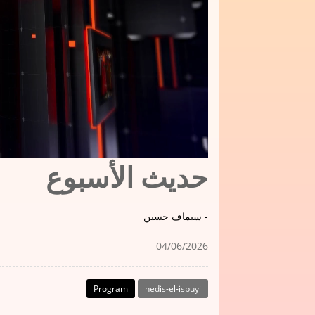
حديث الأسبوع
سيماف حسين -
04/06/2026
Program
hedis-el-isbuyi