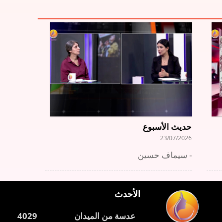
حديث الأسبوع
23/07/2026
سيماف حسين -
الأحدث
عدسة من الميدان
4029