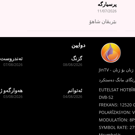
پرسیارگە
11/07/2026
بێریڤان شاهۆ
دوایین
گزنگ
تەندروست 
07/08/2026
08/08/2026
هەوارگەو ژ
ئەتوانم
EUTELSAT HOTBÎR
03/08/2026
04/08/2026
DVB-S2
FREKANS: 12520 
POLARÎZASYON: Ve
MODULATÎON: 8P
SYMBOL RATE: 27
Msymbol/s