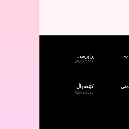
بە
ڕاپرسی
05/08/2026
ەنی
کۆهەواڵ
02/08/2026