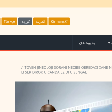
Türkçe
كوردى
العربية
Kirmanckî
پەیوەندی
▾
TOVEN JINEOLOJI SORANI NECIBE QEREDAXI XANE 
LI SER DIROK U CANDA EZIDI U SENGAL