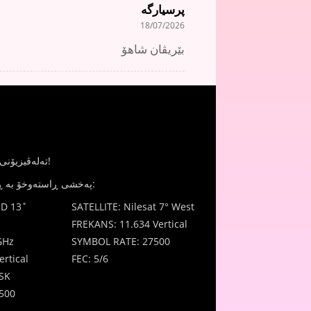
پرسیارگە
18/07/2026
بێریڤان شاهۆ
JinTV - تەلەڤیزیۆنی ژنان بۆ ژنان!
پەخشی ڕاستەوخۆ بە ڕێگای مانگ دەستکرد:
D 13˚
SATELLITE: Nilesat 7° West
FREKANS: 11.634 Vertical
GHz
SYMBOL RATE: 27500
rtical
FEC: 5/6
SK
500