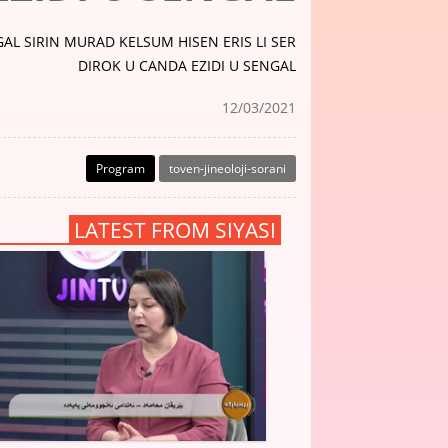
AL SIRIN MURAD KELSUM HISEN ERIS LI SER
DIROK U CANDA EZIDI U SENGAL
12/03/2021
Program
toven-jineoloji-sorani
LATEST FROM SIYASI