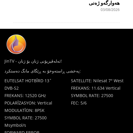
هەوارگەو ژەنی
03/08/2026
JinTV - تەلەڤیزیۆنی ژنان بۆ ژنان!
پەخشی ڕاستەوخۆ بە ڕێگای مانگ دەستکرد:
EUTELSAT HOTBÎRD 13˚
SATELLITE: Nilesat 7° West
DVB-S2
FREKANS: 11.634 Vertical
FREKANS: 12520 GHz
SYMBOL RATE: 27500
POLARÎZASYON: Vertical
FEC: 5/6
MODULATÎON: 8PSK
SYMBOL RATE: 27500
Msymbol/s
FORWARD ERROR