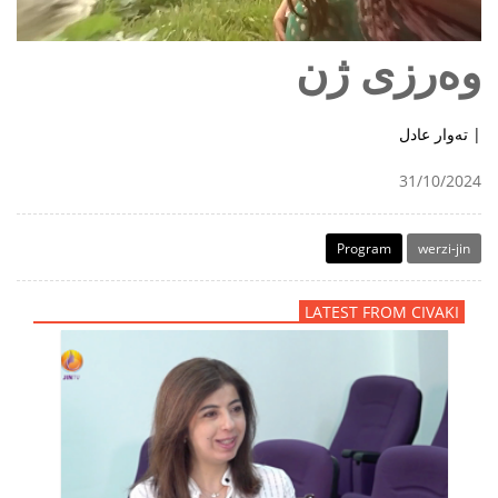
وەرزی ژن
تەوار عادل |
31/10/2024
Program
werzi-jin
LATEST FROM CIVAKI