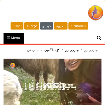
Kurdî
Türkçe
كوردى
العربية
Kirmanckî
☰ Menu
وەرزی ژن
وەرزی ژن
کۆمەڵگەیی
سەرەکی