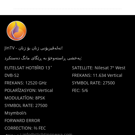
JinTV - تەلەڤیزیۆنی ژنان بۆ ژنان!
پەخشی ڕاستەوخۆ بە ڕێگای مانگ دەستکرد:
EUTELSAT HOTBÎRD 13˚
SATELLITE: Nilesat 7° West
DVB-S2
FREKANS: 11.634 Vertical
FREKANS: 12520 GHz
SYMBOL RATE: 27500
POLARÎZASYON: Vertical
FEC: 5/6
MODULATÎON: 8PSK
SYMBOL RATE: 27500
Msymbol/s
FORWARD ERROR
CORRECTION: ⅔ FEC
پەیوەندی:
info@stichtingnewa.com