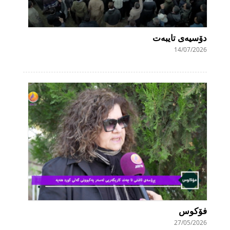
دۆسیەی تایبەت
14/07/2026
فۆکوس
27/05/2026