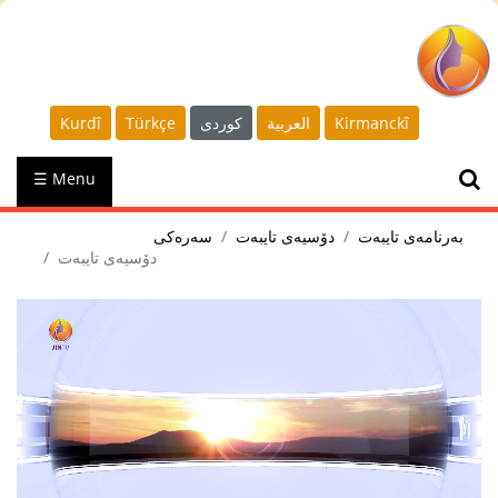
Kurdî
Türkçe
كوردى
العربية
Kirmanckî
☰ Menu
بەرنامەی تایبەت
دۆسیەی تایبەت
سەرەکی
دۆسیەی تایبەت