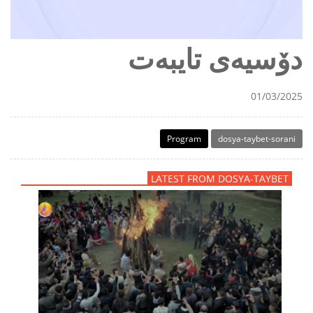
دۆسیەی تایبەت
01/03/2025
Program
dosya-taybet-sorani
LATEST FROM DOSYA-TAYBET