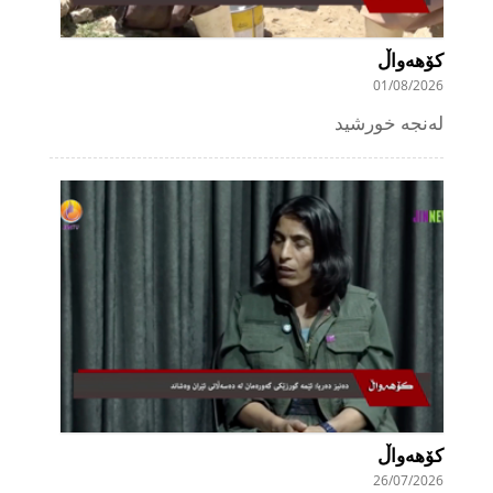
کۆهەواڵ
01/08/2026
لەنجە خورشید
کۆهەواڵ
26/07/2026