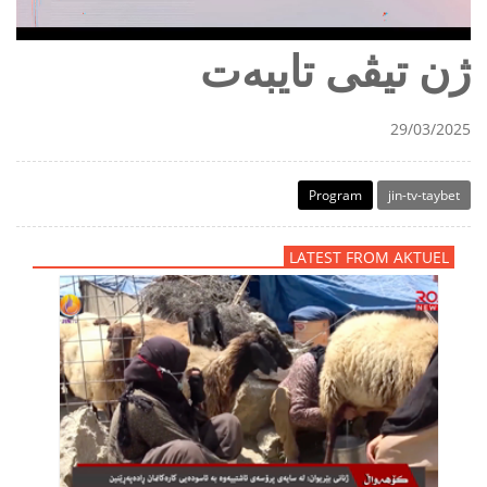
ژن تیڤی تایبەت
29/03/2025
Program
jin-tv-taybet
LATEST FROM AKTUEL