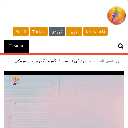
Kurdî
Türkçe
كوردى
العربية
Kirmanckî
☰ Menu
ژن تیڤی تایبەت
ژن تیڤی تایبەت
گەرماوگەرم
سەرەکی