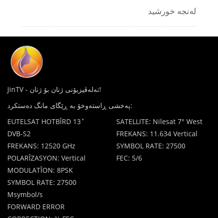
لەنجە خورشید
JinTV - تەلەڤیزیۆنی ژنان بۆ ژنان!
پەخشی ڕاستەوخۆ بە ڕێگای مانگ دەستکرد:
EUTELSAT HOTBÎRD 13˚
SATELLITE: Nilesat 7° West
DVB-S2
FREKANS: 11.634 Vertical
FREKANS: 12520 GHz
SYMBOL RATE: 27500
POLARÎZASYON: Vertical
FEC: 5/6
MODULATÎON: 8PSK
SYMBOL RATE: 27500
Msymbol/s
FORWARD ERROR