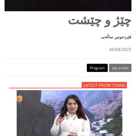
چێژ و چێشت
فێردەوس ساڵحی
26/04/2025
Program
cej-u-cest
LATEST FROM CIVAKI