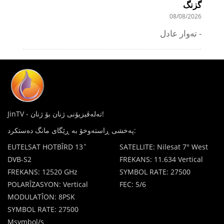
گزنگ
08/08/2026
تەوار عادل -
JinTV - تەلەڤیزیۆنی ژنان بۆ ژنان!
پەخشی ڕاستەوخۆ بە ڕێگای مانگ دەستکرد:
EUTELSAT HOTBÎRD 13˚
SATELLITE: Nilesat 7° West
DVB-S2
FREKANS: 11.634 Vertical
FREKANS: 12520 GHz
SYMBOL RATE: 27500
POLARÎZASYON: Vertical
FEC: 5/6
MODULATÎON: 8PSK
SYMBOL RATE: 27500
Msymbol/s