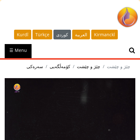
Kurdî
Türkçe
كوردى
العربية
Kirmanckî
☰ Menu
چێژ و چێشت
چێژ و چێشت
کۆمەڵگەیی
سەرەکی