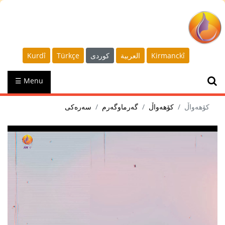
Kurdî
Türkçe
كوردى
العربية
Kirmanckî
☰ Menu
کۆهەواڵ
کۆهەواڵ
گەرماوگەرم
سەرەکی