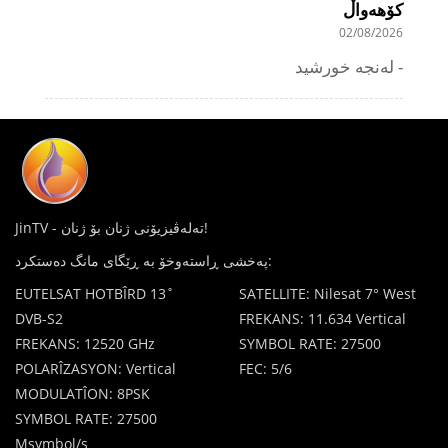
کۆهەواڵ
02/08/2026
لەنجە خورشید -
JinTV - تەلەڤیزیۆنی ژنان بۆ ژنان!
پەخشی ڕاستەوخۆ بە ڕێگای مانگ دەستکرد:
EUTELSAT HOTBÎRD 13˚
SATELLITE: Nilesat 7° West
DVB-S2
FREKANS: 11.634 Vertical
FREKANS: 12520 GHz
SYMBOL RATE: 27500
POLARÎZASYON: Vertical
FEC: 5/6
MODULATÎON: 8PSK
SYMBOL RATE: 27500
Msymbol/s