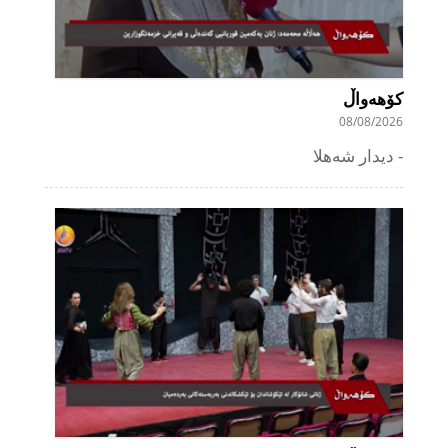
کۆهەواڵ
08/08/2026
دیدار شەهلا -