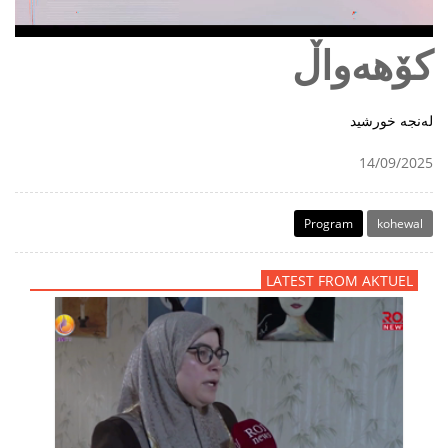
کۆهەواڵ
لەنجە خورشید
14/09/2025
Program
kohewal
LATEST FROM AKTUEL