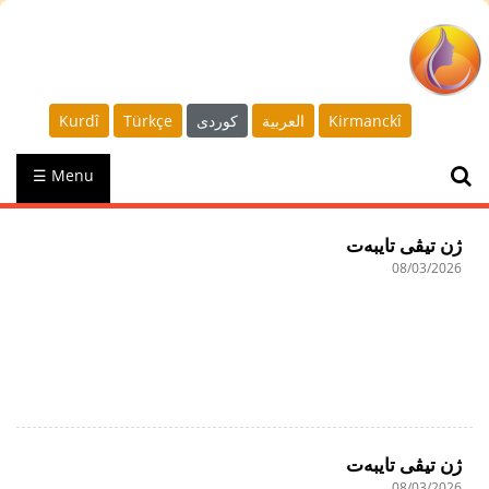
Kurdî
Türkçe
كوردى
العربية
Kirmanckî
☰ Menu
ژن تیڤی تایبەت
08/03/2026
ژن تیڤی تایبەت
08/03/2026