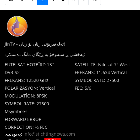
JinTV - تەلەڤیزیۆنی ژنان بۆ ژنان!
پەخشی ڕاستەوخۆ بە ڕێگای مانگ دەستکرد:
EUTELSAT HOTBÎRD 13˚
SATELLITE: Nilesat 7° West
DVB-S2
FREKANS: 11.634 Vertical
FREKANS: 12520 GHz
SYMBOL RATE: 27500
POLARÎZASYON: Vertical
FEC: 5/6
MODULATÎON: 8PSK
SYMBOL RATE: 27500
Msymbol/s
FORWARD ERROR
CORRECTION: ⅔ FEC
پەیوەندی:
info@stichtingnewa.com