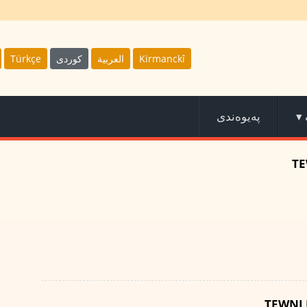
Türkçe
كوردى
العربية
Kirmanckî
پەیوەندی
▾
TE
TEWNI 