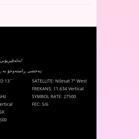
JinTV - تەلەڤیزیۆنی ژنان بۆ ژنان!
پەخشی ڕاستەوخۆ بە ڕێگای مانگ دەستکرد:
D 13˚
SATELLITE: Nilesat 7° West
FREKANS: 11.634 Vertical
GHz
SYMBOL RATE: 27500
rtical
FEC: 5/6
SK
500