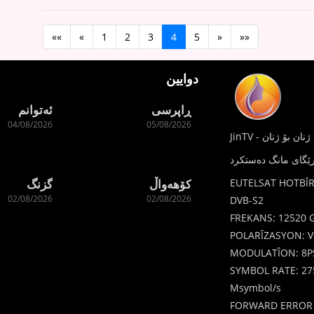
««
«
1
2
3
4
5
»
»»
دوایین
ڕاپرسی
ئەتوانم
04/08/2026
05/08/2026
گزنگ
کۆهەواڵ
EUTELSAT HOTBÎR
02/08/2026
02/08/2026
DVB-S2
FREKANS: 12520 
POLARÎZASYON: Ve
MODULATÎON: 8P
SYMBOL RATE: 27
Msymbol/s
FORWARD ERROR