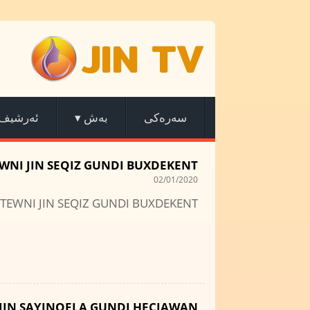
JIN TV
ئەرشیف
▾
بەش
سەرەکی
WNI JIN SEQIZ GUNDI BUXDEKENT
02/01/2020
TEWNI JIN SEQIZ GUNDI BUXDEKENT
JIN SAYINQELA GUNDI HECIAWAN