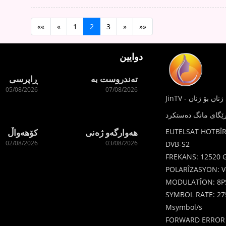
««
«
1
2
3
»
»»
دوایین
تەندروست بە
ڕاپرسی
05/08/2026
07/08/2026
کۆهەواڵ
هەوارگەو ژەنی
EUTELSAT HOTBÎR
02/08/2026
03/08/2026
DVB-S2
FREKANS: 12520 
POLARÎZASYON: Ve
MODULATÎON: 8P
SYMBOL RATE: 27
Msymbol/s
FORWARD ERROR