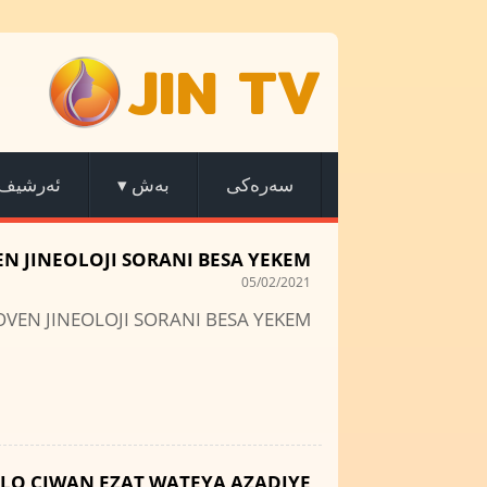
JIN TV
ئەرشیف
▾
بەش
سەرەکی
N JINEOLOJI SORANI BESA YEKEM
05/02/2021
OVEN JINEOLOJI SORANI BESA YEKEM
ELO CIWAN EZAT WATEYA AZADIYE