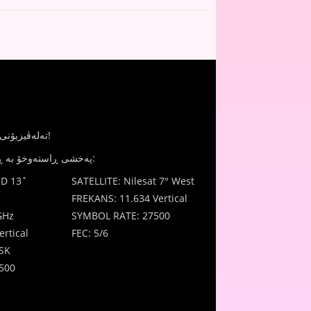
JinTV - تەلەڤیزیۆنی ژنان بۆ ژنان!
پەخشی ڕاستەوخۆ بە ڕێگای مانگ دەستکرد:
D 13˚
SATELLITE: Nilesat 7° West
FREKANS: 11.634 Vertical
GHz
SYMBOL RATE: 27500
rtical
FEC: 5/6
SK
500