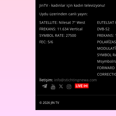
JinTV - kadınlar için kadın televizyonu!
Uydu üzerinden canlı yayın:
SATELLITE: Nilesat 7° West
EUTELSAT 
FREKANS: 11.634 Vertical
DVB-S2
SYMBOL RATE: 27500
FREKANS: 
FEC: 5/6
POLARÎZAS
MODULATÎ
SYMBOL RA
Msymbol/s
FORWARD 
CORRECTIO
İletişim:
info@stichtingnewa.com
© 2026 JIN TV