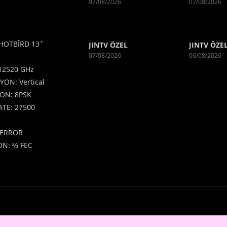
07/08/2026
07/08/2026
HOTBÎRD 13˚
JINTV ÖZEL
JINTV ÖZE
07/08/2026
06/08/2026
12520 GHz
YON: Vertical
ON: 8PSK
TE: 27500
ERROR
N: ⅔ FEC