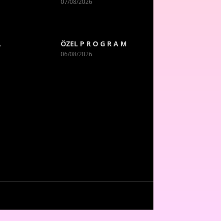
07/08/2026
L
ÖZEL P R O G R A M
06/08/2026