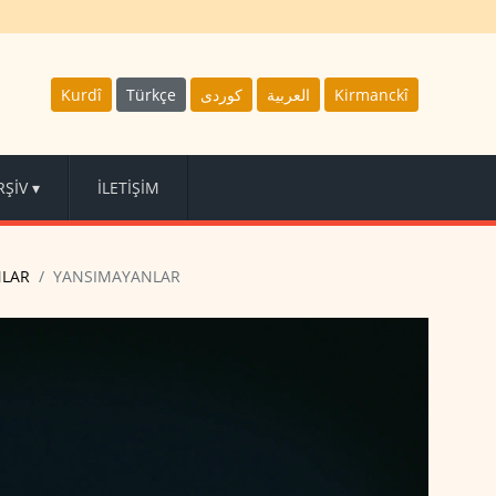
Kurdî
Türkçe
كوردى
العربية
Kirmanckî
RŞİV
▾
İLETİŞİM
NLAR
YANSIMAYANLAR