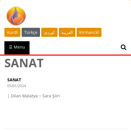
Kurdî
Türkçe
كوردى
العربية
Kirmanckî
☰ Menu
SANAT
SANAT
05/01/2024
| Dilan Malatya ~ Sara Şiiri