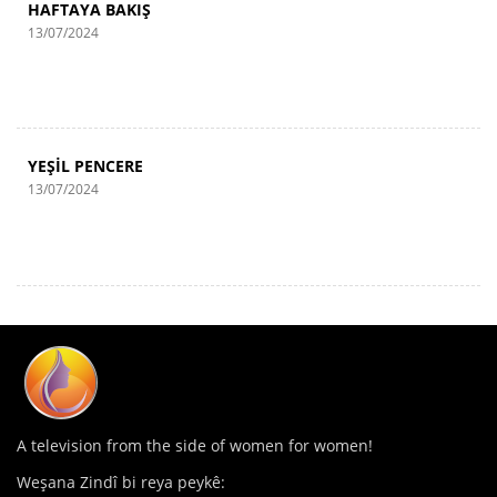
HAFTAYA BAKIŞ
13/07/2024
YEŞİL PENCERE
13/07/2024
A television from the side of women for women!
Weşana Zindî bi reya peykê: