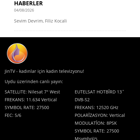
HABERLER
04/08/2026
Sevim Devrim, Filiz Kocali
JinTV - kadınlar için kadın televizyonu!
Uydu üzerinden canlı yayın:
SATELLITE: Nilesat 7° West
EUTELSAT HOTBÎRD 13˚
FREKANS: 11.634 Vertical
DVB-S2
SYMBOL RATE: 27500
FREKANS: 12520 GHz
FEC: 5/6
POLARÎZASYON: Vertical
MODULATÎON: 8PSK
SYMBOL RATE: 27500
Msymbol/s