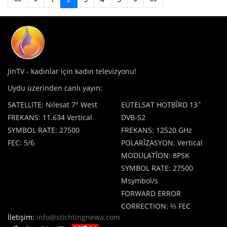
JinTV - kadınlar için kadın televizyonu!
Uydu üzerinden canlı yayın:
SATELLITE: Nilesat 7° West
EUTELSAT HOTBÎRD 13˚
FREKANS: 11.634 Vertical
DVB-S2
SYMBOL RATE: 27500
FREKANS: 12520 GHz
FEC: 5/6
POLARÎZASYON: Vertical
MODULATÎON: 8PSK
SYMBOL RATE: 27500
Msymbol/s
FORWARD ERROR
CORRECTION: ⅔ FEC
İletişim:
info@stichtingnewa.com