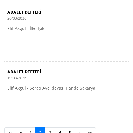
ADALET DEFTERİ
26/03/2026
Elif Akgül - İlke Işık
ADALET DEFTERİ
19/03/2026
Elif Akgül - Serap Avcı davası Hande Sakarya
««
«
1
2
3
4
5
»
»»