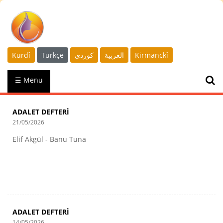
Kurdî
Türkçe
كوردى
العربية
Kirmanckî
☰ Menu
ADALET DEFTERİ
21/05/2026
Elif Akgül - Banu Tuna
ADALET DEFTERİ
14/05/2026