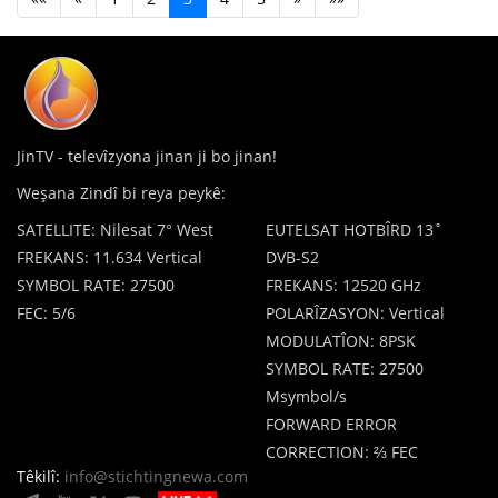
JinTV - televîzyona jinan ji bo jinan!
Weşana Zindî bi reya peykê:
SATELLITE: Nilesat 7° West
EUTELSAT HOTBÎRD 13˚
FREKANS: 11.634 Vertical
DVB-S2
SYMBOL RATE: 27500
FREKANS: 12520 GHz
FEC: 5/6
POLARÎZASYON: Vertical
MODULATÎON: 8PSK
SYMBOL RATE: 27500
Msymbol/s
FORWARD ERROR
CORRECTION: ⅔ FEC
Têkilî:
info@stichtingnewa.com