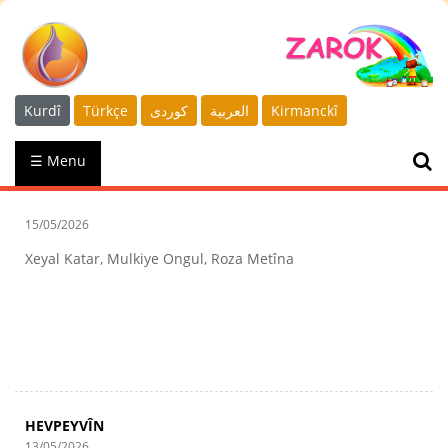
Kurdî
Türkçe
كوردى
العربية
Kirmanckî
☰ Menu
15/05/2026
Xeyal Katar, Mulkiye Ongul, Roza Metîna
HEVPEYVÎN
13/05/2026