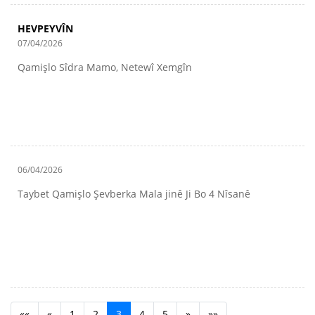
HEVPEYVÎN
07/04/2026
Qamişlo Sîdra Mamo, Netewî Xemgîn
06/04/2026
Taybet Qamişlo Şevberka Mala jinê Ji Bo 4 Nîsanê
««
«
1
2
3
4
5
»
»»