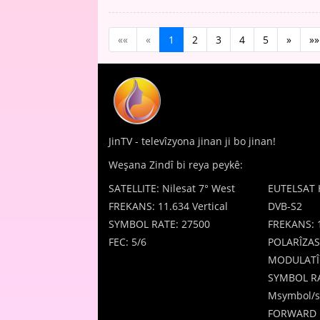
««
«
1
2
3
4
5
»
»»
JinTV - televîzyona jinan ji bo jinan!
Weşana Zindî bi reya peykê:
SATELLITE: Nilesat 7° West
EUTELSAT 
FREKANS: 11.634 Vertical
DVB-S2
SYMBOL RATE: 27500
FREKANS: 
FEC: 5/6
POLARÎZAS
MODULATÎ
SYMBOL RA
Msymbol/s
FORWARD 