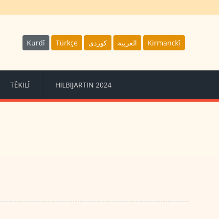
Kurdî
Türkçe
كوردى
العربية
Kirmanckî
TÊKILÎ
HILBIJARTIN 2024