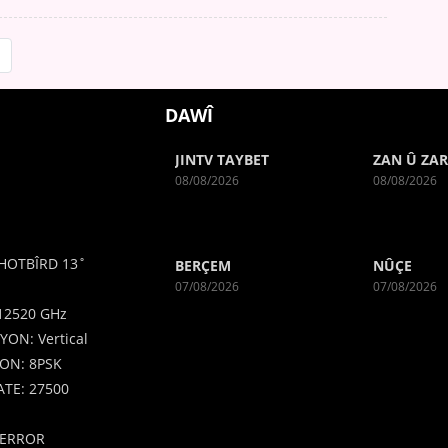
DAWÎ
JINTV TAYBET
ZAN Û ZA
08/08/2026
08/08/2026
HOTBÎRD 13˚
BERÇEM
NÛÇE
07/08/2026
07/08/2026
12520 GHz
YON: Vertical
ON: 8PSK
TE: 27500
ERROR