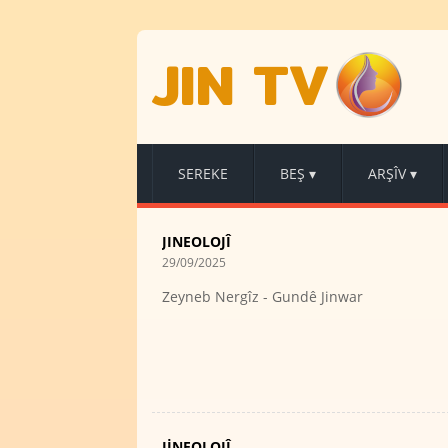
JIN TV
SEREKE
BEŞ
▾
ARŞÎV
▾
JINEOLOJÎ
29/09/2025
Zeyneb Nergîz - Gundê Jinwar
JİNEOLOJÎ