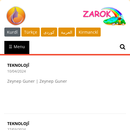
Kurdî
Türkçe
كوردى
العربية
Kirmanckî
☰ Menu
TEKNOLOJÎ
10/04/2024
Zeynep Guner | Zeynep Guner
TEKNOLOJÎ
27/03/2024