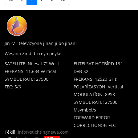
JinTV - televîzyona jinan ji bo jinan!
Weşana Zindî bi reya peykê:
SATELLITE: Nilesat 7° West
EUTELSAT HOTBÎRD 13˚
FREKANS: 11.634 Vertical
DVB-S2
SYMBOL RATE: 27500
FREKANS: 12520 GHz
FEC: 5/6
POLARÎZASYON: Vertical
MODULATÎON: 8PSK
SYMBOL RATE: 27500
Msymbol/s
FORWARD ERROR
CORRECTION: ⅔ FEC
Têkilî:
info@stichtingnewa.com