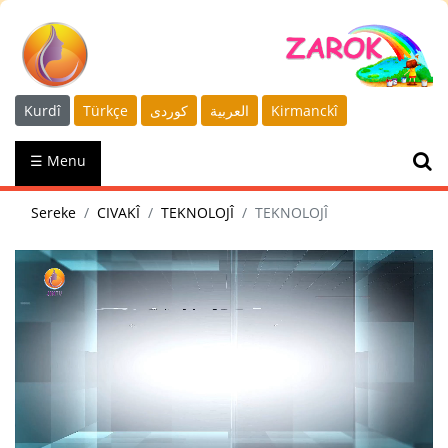
Kurdî
Türkçe
كوردى
العربية
Kirmanckî
☰ Menu
Sereke
CIVAKÎ
TEKNOLOJÎ
TEKNOLOJÎ