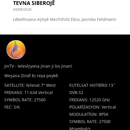
TEVNA SIBEROJÊ
04/08/2026
Lêkolînvana Aştiyê Mechthild Ekso, Jannika Feldmann
JinTV - televîzyona jinan ji bo jinan!
Weşana Zindî bi reya peykê:
SATELLITE: Nilesat 7° West
EUTELSAT HOTBÎRD 13˚
FREKANS: 11.634 Vertical
DVB-S2
SYMBOL RATE: 27500
FREKANS: 12520 GHz
FEC: 5/6
POLARÎZASYON: Vertical
MODULATÎON: 8PSK
SYMBOL RATE: 27500
Msymbol/s