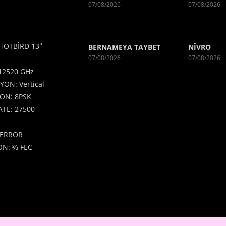
07/08/2026
07/08/2026
HOTBÎRD 13˚
BERNAMEYA TAYBET
NÎVRO
07/08/2026
07/08/2026
12520 GHz
YON: Vertical
ON: 8PSK
TE: 27500
ERROR
N: ⅔ FEC