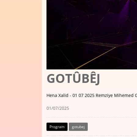
GOTÛBÊJ
Hena Xalid - 01 07 2025 Remziye Mihemed 
01/07/2025
Program
gotubej