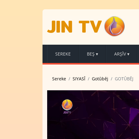
JIN TV
SEREKE
BEŞ
▾
ARŞÎV
▾
Sereke
SIYASÎ
Gotûbêj
GOTÛBÊJ