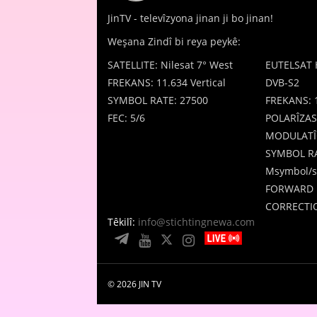
JinTV - televîzyona jinan ji bo jinan!
Weşana Zindî bi reya peykê:
SATELLITE: Nilesat 7° West
EUTELSAT 
FREKANS: 11.634 Vertical
DVB-S2
SYMBOL RATE: 27500
FREKANS: 
FEC: 5/6
POLARÎZAS
MODULATÎ
SYMBOL RA
Msymbol/s
FORWARD 
CORRECTIO
Têkilî:
info@stichtingnewa.com
© 2026 JIN TV