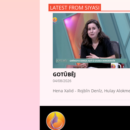
LATEST FROM SIYASI
GOTÛBÊJ
04/08/2026
Hena Xalid - Rojbîn Denîz, Hulay Alokm