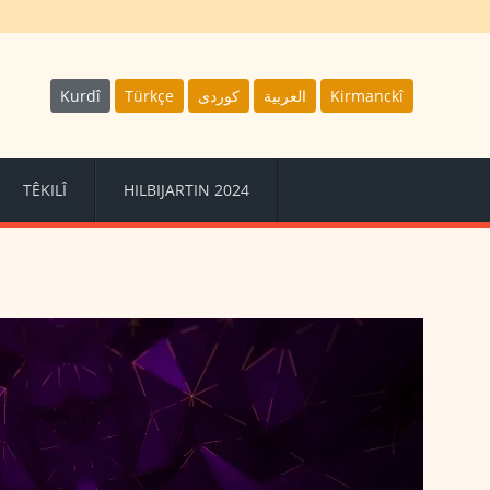
Kurdî
Türkçe
كوردى
العربية
Kirmanckî
TÊKILÎ
HILBIJARTIN 2024