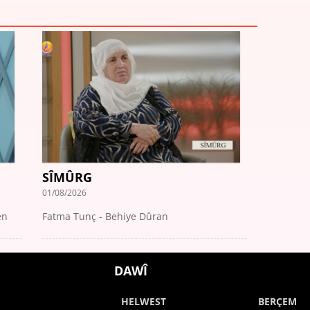
SÎMÛRG
01/08/2026
en
Fatma Tunç - Behiye Dûran
DAWÎ
HELWEST
BERÇEM