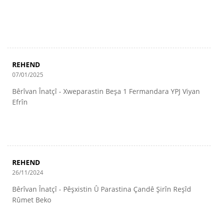
REHEND
07/01/2025
Bêrîvan Înatçî - Xweparastin Beşa 1 Fermandara YPJ Viyan
Efrîn
REHEND
26/11/2024
Bêrîvan Înatçî - Pêşxistin Û Parastina Çandê Şirîn Reşîd
Rûmet Beko