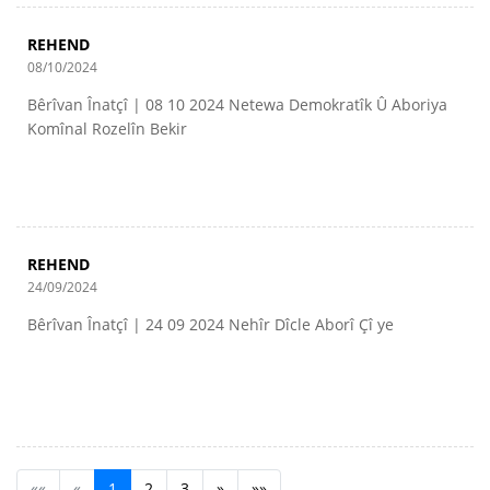
REHEND
08/10/2024
Bêrîvan Înatçî | 08 10 2024 Netewa Demokratîk Û Aboriya
Komînal Rozelîn Bekir
REHEND
24/09/2024
Bêrîvan Înatçî | 24 09 2024 Nehîr Dîcle Aborî Çî ye
««
«
1
2
3
»
»»