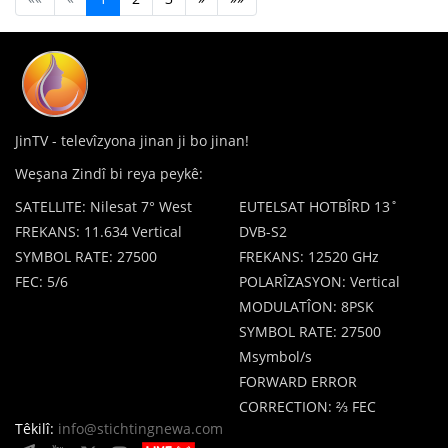
JinTV - televîzyona jinan ji bo jinan!
Weşana Zindî bi reya peykê:
SATELLITE: Nilesat 7° West
EUTELSAT HOTBÎRD 13˚
FREKANS: 11.634 Vertical
DVB-S2
SYMBOL RATE: 27500
FREKANS: 12520 GHz
FEC: 5/6
POLARÎZASYON: Vertical
MODULATÎON: 8PSK
SYMBOL RATE: 27500
Msymbol/s
FORWARD ERROR
CORRECTION: ⅔ FEC
Têkilî:
info@stichtingnewa.com