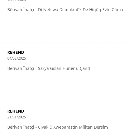
Bêrîvan Înatçî - Di Netewa Demokratîk De Hiqûq Evîn Cûma
REHEND
04/02/2025
Bêrîvan Înatçî - Sarya Golan Huner û Çand
REHEND
21/01/2025
Bêrîvan Înatçî - Civak Û Xweparastin Mîlîtan Dersîm