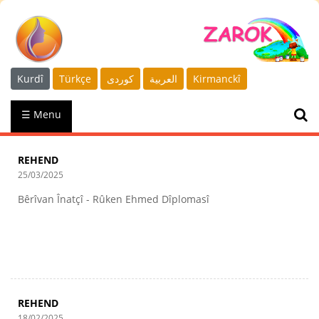
Kurdî
Türkçe
كوردى
العربية
Kirmanckî
☰ Menu
REHEND
25/03/2025
Bêrîvan Înatçî - Rûken Ehmed Dîplomasî
REHEND
18/02/2025