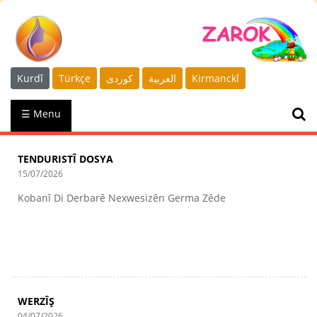
Kurdî
Türkçe
كوردى
العربية
Kirmanckî
☰ Menu
TENDURISTÎ DOSYA
15/07/2026
Kobanî Di Derbarê Nexwesizên Germa Zêde
WERZÎŞ
04/07/2026