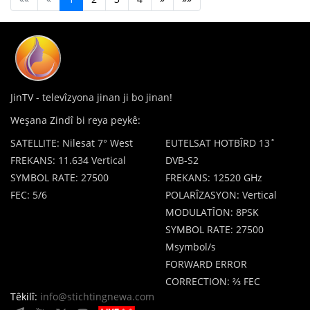
JinTV - televîzyona jinan ji bo jinan!
Weşana Zindî bi reya peykê:
SATELLITE: Nilesat 7° West
EUTELSAT HOTBÎRD 13˚
FREKANS: 11.634 Vertical
DVB-S2
SYMBOL RATE: 27500
FREKANS: 12520 GHz
FEC: 5/6
POLARÎZASYON: Vertical
MODULATÎON: 8PSK
SYMBOL RATE: 27500
Msymbol/s
FORWARD ERROR
CORRECTION: ⅔ FEC
Têkilî:
info@stichtingnewa.com