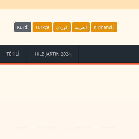
Kurdî
Türkçe
كوردى
العربية
Kirmanckî
TÊKILÎ
HILBIJARTIN 2024