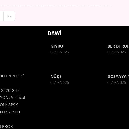
»»
DAWÎ
NÎVRO
BER BI ROJ
06/08/2026
06/08/2026
HOTBÎRD 13˚
NÛÇE
DOSYAYA 
05/08/2026
05/08/2026
12520 GHz
YON: Vertical
ON: 8PSK
TE: 27500
ERROR