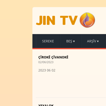
JIN TV
SEREKE
BEŞ
▾
ARŞÎV
▾
ÇÎROKÊ ÇÎVANOKÊ
02/06/2023
2023 06 02
XEYALOK