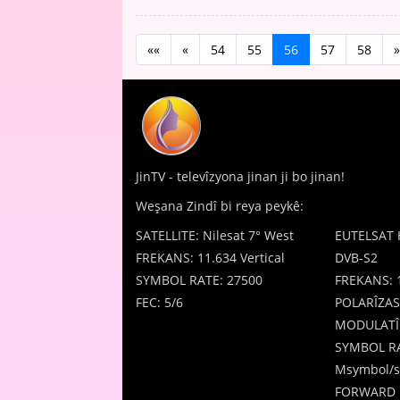
««
«
54
55
56
57
58
»
JinTV - televîzyona jinan ji bo jinan!
Weşana Zindî bi reya peykê:
SATELLITE: Nilesat 7° West
EUTELSAT 
FREKANS: 11.634 Vertical
DVB-S2
SYMBOL RATE: 27500
FREKANS: 
FEC: 5/6
POLARÎZAS
MODULATÎ
SYMBOL RA
Msymbol/s
FORWARD 