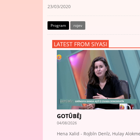
23/03/2020
Program
rojev
LATEST FROM SIYASI
GOTÛBÊJ
04/08/2026
Hena Xalid - Rojbîn Denîz, Hulay Alokm