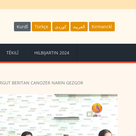
Kurdî
Türkçe
كوردى
العربية
Kirmanckî
TÊKILÎ
HILBIJARTIN 2024
URGUT BERITAN CANOZER NARIN GEZGOR