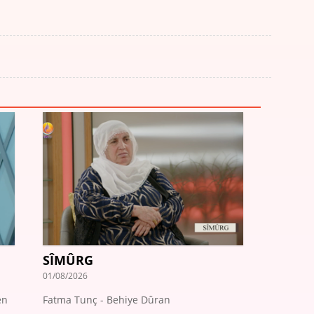
SÎMÛRG
01/08/2026
en
Fatma Tunç - Behiye Dûran