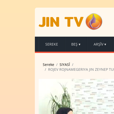
JIN TV
SEREKE
BEŞ
▾
ARŞÎV
▾
Sereke
SIYASÎ
ROJEV ROJNAMEGERIYA JIN ZEYNEP T