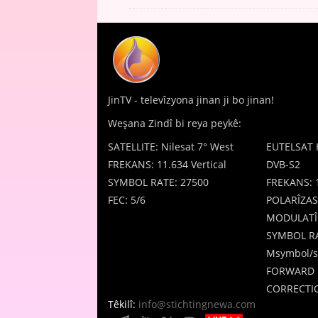
JinTV - televîzyona jinan ji bo jinan!
Weşana Zindî bi reya peykê:
SATELLITE: Nilesat 7° West
EUTELSAT 
FREKANS: 11.634 Vertical
DVB-S2
SYMBOL RATE: 27500
FREKANS: 
FEC: 5/6
POLARÎZAS
MODULATÎ
SYMBOL RA
Msymbol/s
FORWARD 
CORRECTIO
Têkilî:
info@stichtingnewa.com