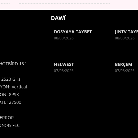
DAWÎ
DOSYAYA TAYBET
JINTV TAY
08/08/2026
08/08/2026
HOTBÎRD 13˚
HELWEST
BERÇEM
07/08/2026
07/08/2026
12520 GHz
YON: Vertical
ON: 8PSK
TE: 27500
ERROR
N: ⅔ FEC