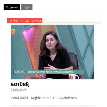
Program
rojev
LATEST FROM SIYASI
GOTÛBÊJ
04/08/2026
Hena Xalid - Rojbîn Denîz, Hulay Alokmen