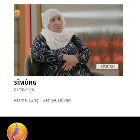
SÎMÛRG
01/08/2026
Fatma Tunç - Behiye Dûran