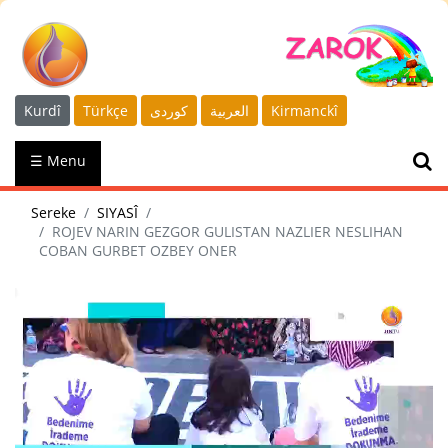
Kurdî
Türkçe
كوردى
العربية
Kirmanckî
☰ Menu
Sereke
SIYASÎ
ROJEV NARIN GEZGOR GULISTAN NAZLIER NESLIHAN
COBAN GURBET OZBEY ONER