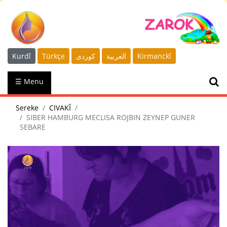
Kurdî
Türkçe
كوردى
العربية
Kirmanckî
☰ Menu
Sereke
CIVAKÎ
SIBER HAMBURG MECLISA ROJBIN ZEYNEP GUNER
SEBARE