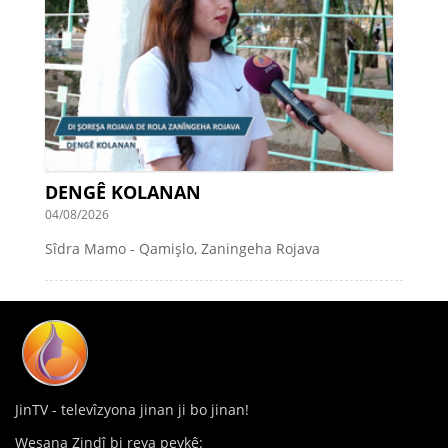
DENGÊ KOLANAN
04/08/2026
Sîdra Mamo - Qamişlo, Zaningeha Rojava
JinTV - televîzyona jinan ji bo jinan!
Weşana Zindî bi reya peykê: