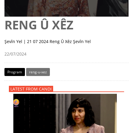
RENG Û XÊZ
Şevîn Yel | 21 07 2024 Reng Û Xêz Şevîn Yel
22/07/2024
Program
reng-u-xez
LATEST FROM CANDI