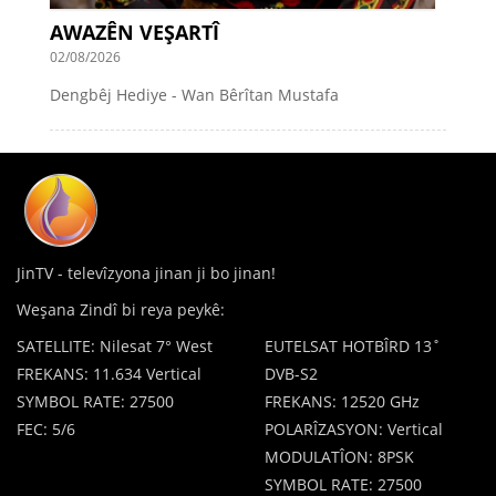
AWAZÊN VEŞARTÎ
02/08/2026
Dengbêj Hediye - Wan Bêrîtan Mustafa
JinTV - televîzyona jinan ji bo jinan!
Weşana Zindî bi reya peykê:
SATELLITE: Nilesat 7° West
EUTELSAT HOTBÎRD 13˚
FREKANS: 11.634 Vertical
DVB-S2
SYMBOL RATE: 27500
FREKANS: 12520 GHz
FEC: 5/6
POLARÎZASYON: Vertical
MODULATÎON: 8PSK
SYMBOL RATE: 27500