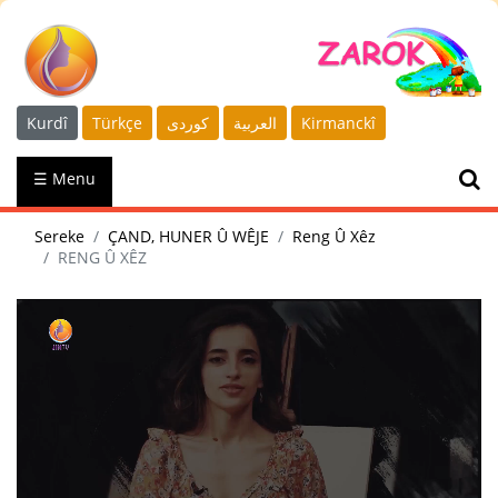
Kurdî
Türkçe
كوردى
العربية
Kirmanckî
☰ Menu
Sereke
ÇAND, HUNER Û WÊJE
Reng Û Xêz
RENG Û XÊZ