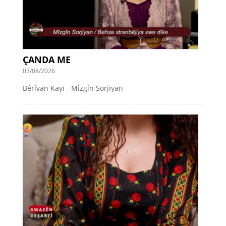
ÇANDA ME
03/08/2026
Bêrîvan Kayi - Mîzgîn Sorjiyan