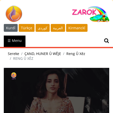
Kurdî
Türkçe
كوردى
العربية
Kirmanckî
☰ Menu
Sereke
ÇAND, HUNER Û WÊJE
Reng Û Xêz
RENG Û XÊZ