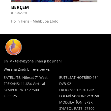
BERÇEM
01/08/2026
Hojîn Hêriz - Mehbûba Ebdo
JinTV - televîzyona jinan ji bo jinan!
Weşana Zindî bi reya peykê:
SATELLITE: Nilesat 7° West
EUTELSAT HOTBÎRD 13˚
FREKANS: 11.634 Vertical
DVB-S2
SYMBOL RATE: 27500
FREKANS: 12520 GHz
FEC: 5/6
POLARÎZASYON: Vertical
MODULATÎON: 8PSK
SYMBOL RATE: 27500