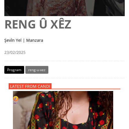
RENG Û XÊZ
Şevîn Yel | Manzara
23/02/2025
Program
reng-u-xez
LATEST FROM CANDI