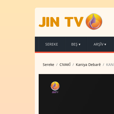
JIN TV
SEREKE
BEŞ
▾
ARŞÎV
▾
Sereke
CIVAKÎ
Kaniya Debarê
KAN