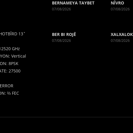
BERNAMEYA TAYBET
NÎVRO
07/08/2026
07/08/2026
HOTBÎRD 13˚
BER BI ROJÊ
XALXALOK
07/08/2026
07/08/2026
12520 GHz
YON: Vertical
ON: 8PSK
TE: 27500
ERROR
N: ⅔ FEC