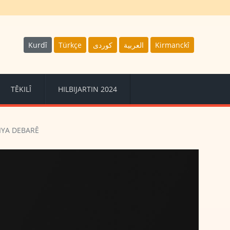
Kurdî
Türkçe
كوردى
العربية
Kirmanckî
TÊKILÎ
HILBIJARTIN 2024
IYA DEBARÊ