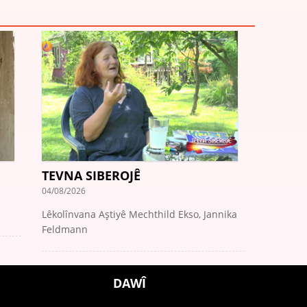
TEVNA SIBEROJÊ
04/08/2026
Lêkolînvana Aştiyê Mechthild Ekso, Jannika
Feldmann
DAWÎ