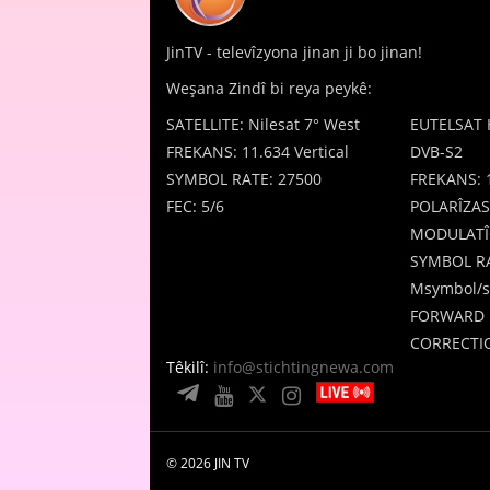
JinTV - televîzyona jinan ji bo jinan!
Weşana Zindî bi reya peykê:
SATELLITE: Nilesat 7° West
EUTELSAT 
FREKANS: 11.634 Vertical
DVB-S2
SYMBOL RATE: 27500
FREKANS: 
FEC: 5/6
POLARÎZAS
MODULATÎ
SYMBOL RA
Msymbol/s
FORWARD 
CORRECTIO
Têkilî:
info@stichtingnewa.com
© 2026 JIN TV