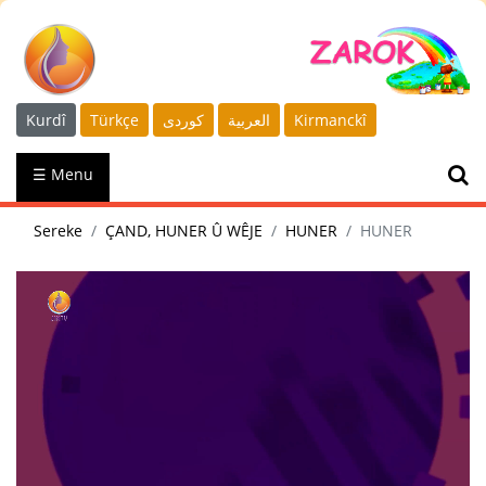
Kurdî
Türkçe
كوردى
العربية
Kirmanckî
☰ Menu
Sereke
ÇAND, HUNER Û WÊJE
HUNER
HUNER