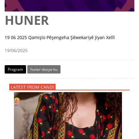
HUNER
19 06 2025 Qamişlo Pêşengeha Şêwekariyê Jiyan Xelîl
19/06/2025
Program
huner-dosya-ku
LATEST FROM CANDI