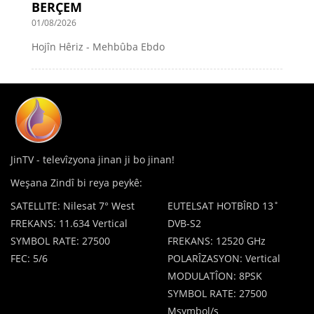
BERÇEM
01/08/2026
Hojîn Hêriz - Mehbûba Ebdo
JinTV - televîzyona jinan ji bo jinan!
Weşana Zindî bi reya peykê:
SATELLITE: Nilesat 7° West
EUTELSAT HOTBÎRD 13˚
FREKANS: 11.634 Vertical
DVB-S2
SYMBOL RATE: 27500
FREKANS: 12520 GHz
FEC: 5/6
POLARÎZASYON: Vertical
MODULATÎON: 8PSK
SYMBOL RATE: 27500
Msymbol/s