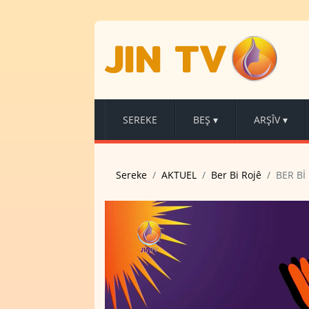
JIN TV
SEREKE
BEŞ
▾
ARŞÎV
▾
Sereke
AKTUEL
Ber Bi Rojê
BER Bİ