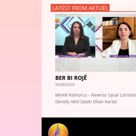
LATEST FROM AKTUEL
BER BI ROJÊ
06/08/2026
Melek Komurcu - Newroz Uysal Lorista
Derwîş Hêvî Salah Dîlan Kartal