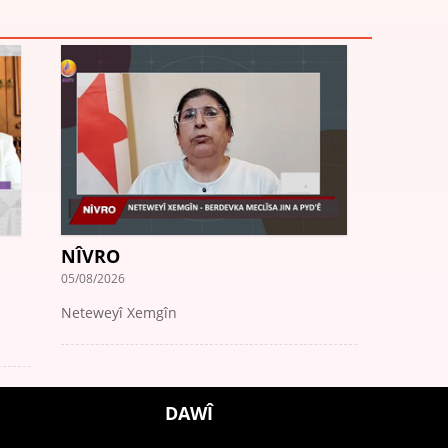
NÎVRO
05/08/2026
n
Neteweyî Xemgîn
DAWÎ