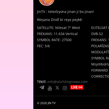
JinTV - televîzyona jinan ji bo jinan!
Weşana Zindî bi reya peykê:
SATELLITE: Nilesat 7° West
EUTELSAT 
FREKANS: 11.634 Vertical
DVB-S2
SYMBOL RATE: 27500
FREKANS: 
FEC: 5/6
POLARÎZAS
MODULATÎ
SYMBOL RA
Msymbol/s
FORWARD 
CORRECTIO
Têkilî:
info@stichtingnewa.com
© 2026 JIN TV