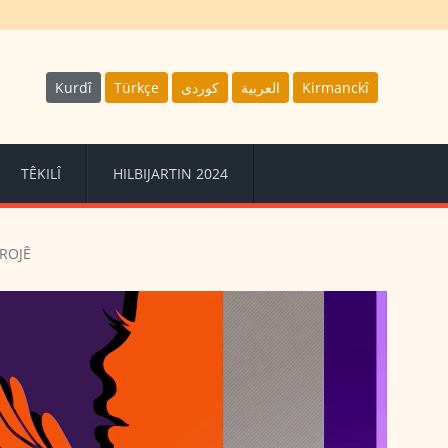
Kurdî
Türkçe
كوردى
العربية
Kirmanckî
TÊKILÎ
HILBIJARTIN 2024
 ROJÊ