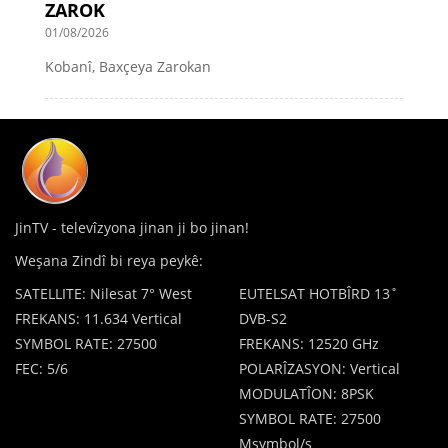
ZAROK
01/08/2026
Kobanî, Baxçeya Zarokan
JinTV - televîzyona jinan ji bo jinan!
Weşana Zindî bi reya peykê:
SATELLITE: Nilesat 7° West
EUTELSAT HOTBÎRD 13˚
FREKANS: 11.634 Vertical
DVB-S2
SYMBOL RATE: 27500
FREKANS: 12520 GHz
FEC: 5/6
POLARÎZASYON: Vertical
MODULATÎON: 8PSK
SYMBOL RATE: 27500
Msymbol/s