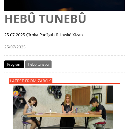
HEBÛ TUNEBÛ
25 07 2025 Çîroka Padîşah û Lawkê Xizan
25/07/2025
Program
hebu-tunebu
LATEST FROM ZAROK