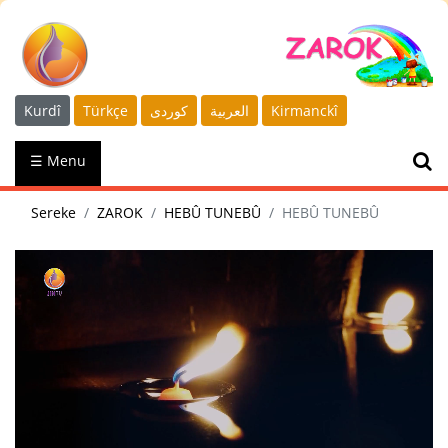
Kurdî
Türkçe
كوردى
العربية
Kirmanckî
☰ Menu
Sereke
ZAROK
HEBÛ TUNEBÛ
HEBÛ TUNEBÛ