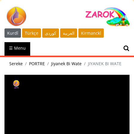
Kurdî
Türkçe
كوردى
العربية
Kirmanckî
☰ Menu
Sereke
PORTRE
Jiyanek Bi Wate
JIYANEK BI WATE