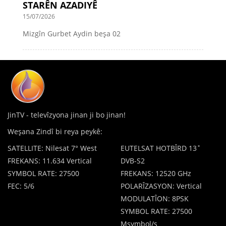
STARÊN AZADIYÊ
15/07/2026
Mizgîn Gurbet Aydin beşa 02
JinTV - televîzyona jinan ji bo jinan!
Weşana Zindî bi reya peykê:
SATELLITE: Nilesat 7° West
EUTELSAT HOTBÎRD 13˚
FREKANS: 11.634 Vertical
DVB-S2
SYMBOL RATE: 27500
FREKANS: 12520 GHz
FEC: 5/6
POLARÎZASYON: Vertical
MODULATÎON: 8PSK
SYMBOL RATE: 27500
Msymbol/s