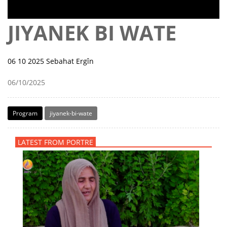
JIYANEK BI WATE
06 10 2025 Sebahat Ergîn
06/10/2025
Program
jiyanek-bi-wate
LATEST FROM PORTRE