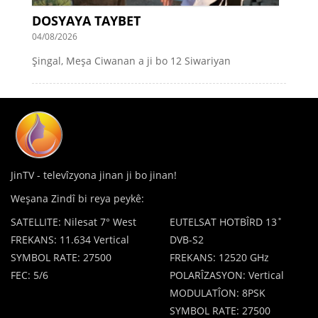
DOSYAYA TAYBET
04/08/2026
Şingal, Meşa Ciwanan a ji bo 12 Siwariyan
JinTV - televîzyona jinan ji bo jinan!
Weşana Zindî bi reya peykê:
SATELLITE: Nilesat 7° West
EUTELSAT HOTBÎRD 13˚
FREKANS: 11.634 Vertical
DVB-S2
SYMBOL RATE: 27500
FREKANS: 12520 GHz
FEC: 5/6
POLARÎZASYON: Vertical
MODULATÎON: 8PSK
SYMBOL RATE: 27500