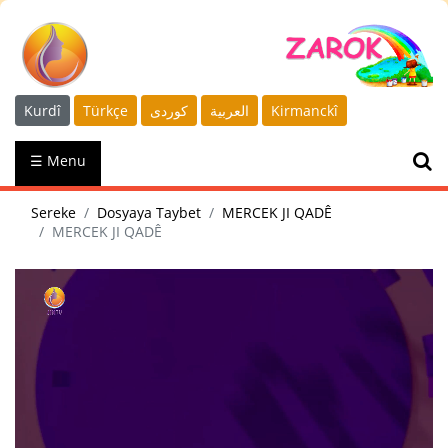
Kurdî
Türkçe
كوردى
العربية
Kirmanckî
☰ Menu
Sereke
Dosyaya Taybet
MERCEK JI QADÊ
MERCEK JI QADÊ