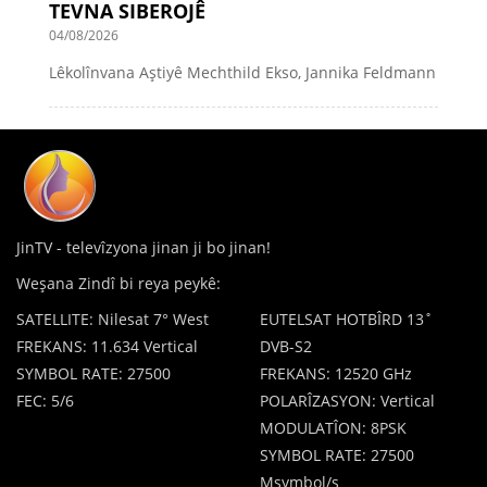
TEVNA SIBEROJÊ
04/08/2026
Lêkolînvana Aştiyê Mechthild Ekso, Jannika Feldmann
JinTV - televîzyona jinan ji bo jinan!
Weşana Zindî bi reya peykê:
SATELLITE: Nilesat 7° West
EUTELSAT HOTBÎRD 13˚
FREKANS: 11.634 Vertical
DVB-S2
SYMBOL RATE: 27500
FREKANS: 12520 GHz
FEC: 5/6
POLARÎZASYON: Vertical
MODULATÎON: 8PSK
SYMBOL RATE: 27500
Msymbol/s