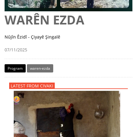
WARÊN EZDA
Nûjîn Êzidî - Çiyayê Şingalê
07/11/2025
Program
waren-ezda
LATEST FROM CIVAKI