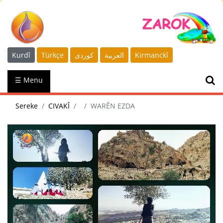
Kurdî
Türkçe
كوردى
العربية
Kirmanckî
☰ Menu
Sereke
CIVAKÎ
WARÊN EZDA