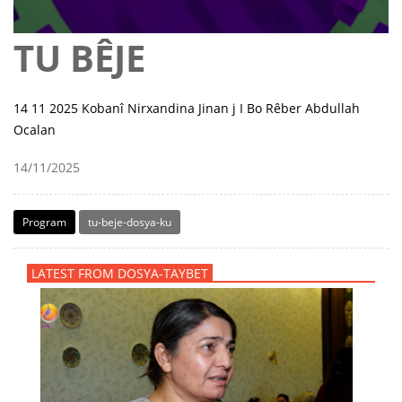
TU BÊJE
14 11 2025 Kobanî Nirxandina Jinan j I Bo Rêber Abdullah
Ocalan
14/11/2025
Program
tu-beje-dosya-ku
LATEST FROM DOSYA-TAYBET