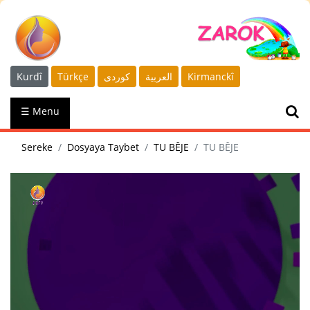
Kurdî
Türkçe
كوردى
العربية
Kirmanckî
☰ Menu
Sereke
Dosyaya Taybet
TU BÊJE
TU BÊJE