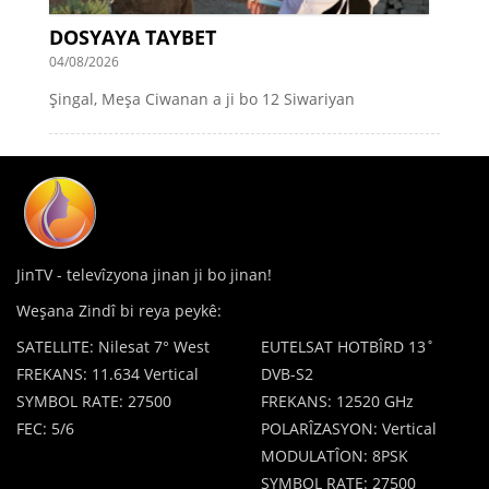
DOSYAYA TAYBET
04/08/2026
Şingal, Meşa Ciwanan a ji bo 12 Siwariyan
JinTV - televîzyona jinan ji bo jinan!
Weşana Zindî bi reya peykê:
SATELLITE: Nilesat 7° West
EUTELSAT HOTBÎRD 13˚
FREKANS: 11.634 Vertical
DVB-S2
SYMBOL RATE: 27500
FREKANS: 12520 GHz
FEC: 5/6
POLARÎZASYON: Vertical
MODULATÎON: 8PSK
SYMBOL RATE: 27500