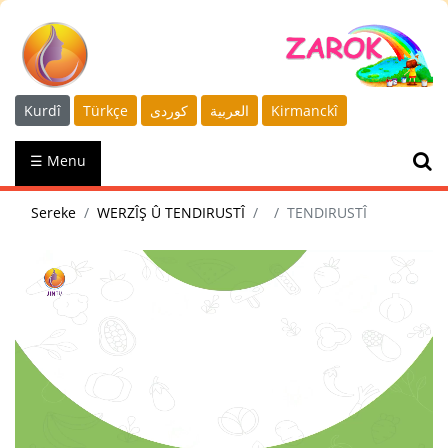
Kurdî
Türkçe
كوردى
العربية
Kirmanckî
☰ Menu
Sereke
WERZÎŞ Û TENDIRUSTÎ
TENDIRUSTÎ