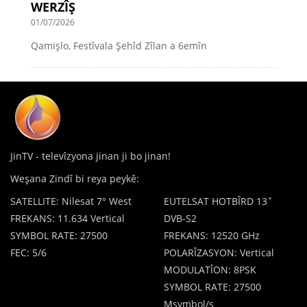
WERZÎŞ
01/07/2026
Qamişlo, Festîvala Şehîd Zîlan a 6emîn
JinTV - televîzyona jinan ji bo jinan!
Weşana Zindî bi reya peykê:
SATELLITE: Nilesat 7° West
EUTELSAT HOTBÎRD 13˚
FREKANS: 11.634 Vertical
DVB-S2
SYMBOL RATE: 27500
FREKANS: 12520 GHz
FEC: 5/6
POLARÎZASYON: Vertical
MODULATÎON: 8PSK
SYMBOL RATE: 27500
Msymbol/s