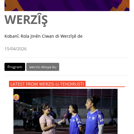
WERZÎŞ
Kobanî, Rola Jinên Ciwan di Werzîşê de
15/04/2026
Program
werzis-dosya-ku
LATEST FROM WERZIS-U-TENDIRUSTI