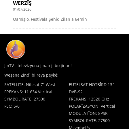
WERZÎŞ
01/07/2026
Qamişlo, Festîvala Şehîd Zîlan a 6emîn
JinTV - televîzyona jinan ji bo jinan!
Weşana Zindî bi reya peykê:
SATELLITE: Nilesat 7° West
EUTELSAT HOTBÎRD 13˚
FREKANS: 11.634 Vertical
DVB-S2
SYMBOL RATE: 27500
FREKANS: 12520 GHz
FEC: 5/6
POLARÎZASYON: Vertical
MODULATÎON: 8PSK
SYMBOL RATE: 27500
Msymbol/s