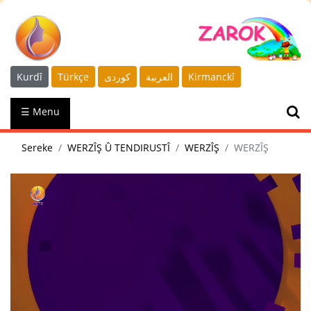
Kurdî
Türkçe
كوردى
العربية
Kirmanckî
☰ Menu
Sereke
WERZÎŞ Û TENDIRUSTÎ
WERZÎŞ
WERZÎŞ