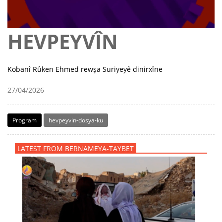
HEVPEYVÎN
Kobanî Rûken Ehmed rewşa Suriyeyê dinirxîne
27/04/2026
Program
hevpeyvin-dosya-ku
LATEST FROM BERNAMEYA-TAYBET