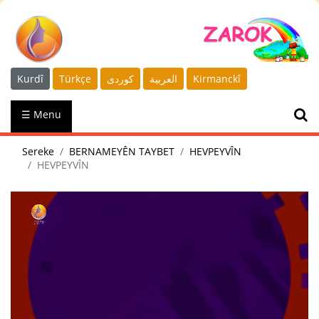
Kurdî
Türkçe
كوردى
العربية
Kirmanckî
☰ Menu
Sereke
BERNAMEYÊN TAYBET
HEVPEYVÎN
HEVPEYVÎN