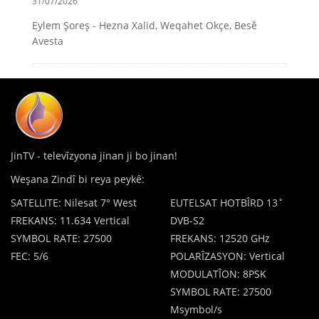
31/07/2026
Eylem Şoreş - Hezna Xalid, Weqahet Okçe, Besê
Avesta
JinTV - televîzyona jinan ji bo jinan!
Weşana Zindî bi reya peykê:
SATELLITE: Nilesat 7° West
EUTELSAT HOTBÎRD 13˚
FREKANS: 11.634 Vertical
DVB-S2
SYMBOL RATE: 27500
FREKANS: 12520 GHz
FEC: 5/6
POLARÎZASYON: Vertical
MODULATÎON: 8PSK
SYMBOL RATE: 27500
Msymbol/s