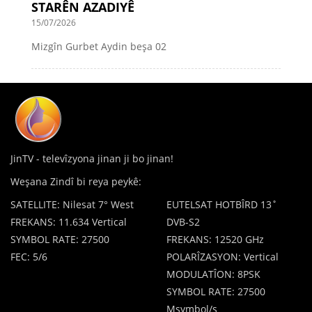
STARÊN AZADIYÊ
15/07/2026
Mizgîn Gurbet Aydin beşa 02
JinTV - televîzyona jinan ji bo jinan!
Weşana Zindî bi reya peykê:
SATELLITE: Nilesat 7° West
EUTELSAT HOTBÎRD 13˚
FREKANS: 11.634 Vertical
DVB-S2
SYMBOL RATE: 27500
FREKANS: 12520 GHz
FEC: 5/6
POLARÎZASYON: Vertical
MODULATÎON: 8PSK
SYMBOL RATE: 27500
Msymbol/s