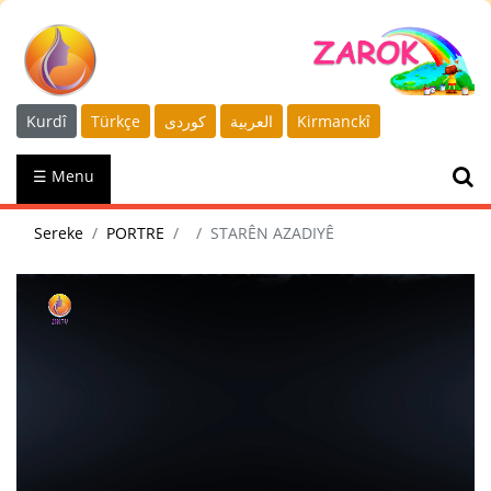
Kurdî
Türkçe
كوردى
العربية
Kirmanckî
☰ Menu
Sereke
PORTRE
STARÊN AZADIYÊ