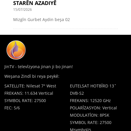
STARÊN AZADIYÊ
15/07/2026
Mizgîn Gurbet Aydin beşa 02
JinTV - televîzyona jinan ji bo jinan!
Weşana Zindî bi reya peykê:
SATELLITE: Nilesat 7° West
EUTELSAT HOTBÎRD 13˚
FREKANS: 11.634 Vertical
DVB-S2
SYMBOL RATE: 27500
FREKANS: 12520 GHz
FEC: 5/6
POLARÎZASYON: Vertical
MODULATÎON: 8PSK
SYMBOL RATE: 27500
Msymbol/s