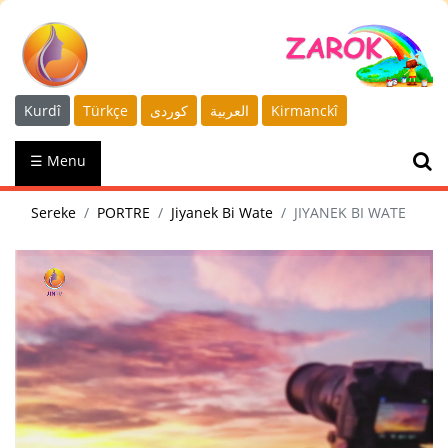
Kurdî
Türkçe
كوردى
العربية
Kirmanckî
☰ Menu
Sereke
PORTRE
Jiyanek Bi Wate
JIYANEK BI WATE