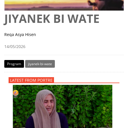
JIYANEK BI WATE
Reqa Asya Hisen
14/05/2026
Program
jiyanek-bi-wate
LATEST FROM PORTRE