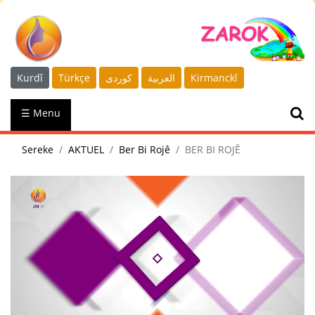
Kurdî
Türkçe
كوردى
العربية
Kirmanckî
☰ Menu
Sereke
AKTUEL
Ber Bi Rojê
BER BI ROJÊ