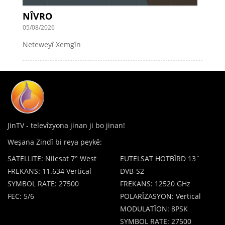
NÎVRO
05/08/2026
Neteweyî Xemgîn
JinTV - televîzyona jinan ji bo jinan!
Weşana Zindî bi reya peykê:
SATELLITE: Nilesat 7° West
EUTELSAT HOTBÎRD 13˚
FREKANS: 11.634 Vertical
DVB-S2
SYMBOL RATE: 27500
FREKANS: 12520 GHz
FEC: 5/6
POLARÎZASYON: Vertical
MODULATÎON: 8PSK
SYMBOL RATE: 27500