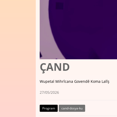
ÇAND
Wupetal Mihrîcana Govendê Koma Lalîş
27/05/2026
Program
cand-dosya-ku