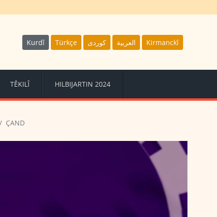
Kurdî
Türkçe
كوردى
العربية
Kirmanckî
TÊKILÎ
HILBIJARTIN 2024
ÇAND