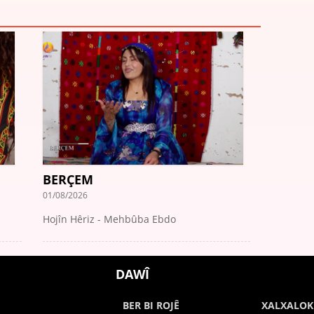
BERÇEM
01/08/2026
Hojîn Hêriz - Mehbûba Ebdo
DAWÎ
BER BI ROJÊ
XALXALOK