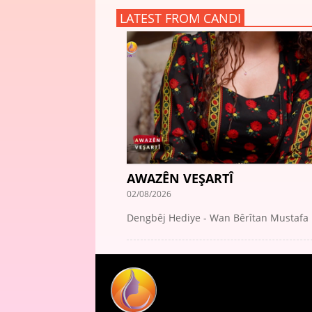
LATEST FROM CANDI
AWAZÊN VEŞARTÎ
02/08/2026
Dengbêj Hediye - Wan Bêrîtan Mustafa