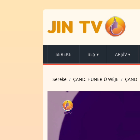
JIN TV
SEREKE
BEŞ
▾
ARŞÎV
▾
Sereke
ÇAND, HUNER Û WÊJE
ÇAND