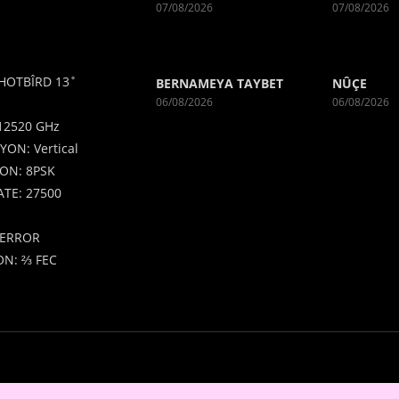
07/08/2026
07/08/2026
HOTBÎRD 13˚
BERNAMEYA TAYBET
NÛÇE
06/08/2026
06/08/2026
12520 GHz
YON: Vertical
ON: 8PSK
TE: 27500
ERROR
N: ⅔ FEC