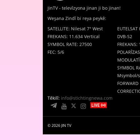
JinTV - televîzyona jinan ji bo jinan!
Weşana Zindî bi reya peykê:
SATELLITE: Nilesat 7° West
EUTELSAT 
FREKANS: 11.634 Vertical
DVB-S2
SYMBOL RATE: 27500
FREKANS: 
FEC: 5/6
POLARÎZAS
MODULATÎ
SYMBOL RA
Msymbol/s
FORWARD 
CORRECTIO
Têkilî:
info@stichtingnewa.com
© 2026 JIN TV