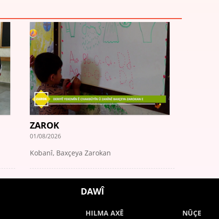
ZAROK
01/08/2026
Kobanî, Baxçeya Zarokan
DAWÎ
HILMA AXÊ
NÛÇE