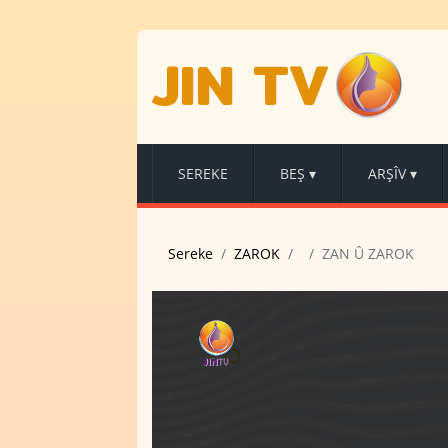
JIN TV
SEREKE
BEŞ
▾
ARŞÎV
▾
Sereke
ZAROK
ZAN Û ZAROK