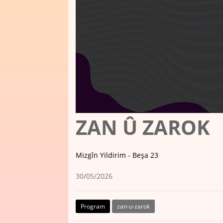
ZAN Û ZAROK
Mizgîn Yildirim - Beşa 23
30/05/2026
Program
zan-u-zarok