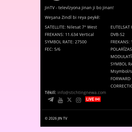
JinTV - televîzyona jinan ji bo jinan!
Weşana Zindî bi reya peykê:
SATELLITE: Nilesat 7° West
EUTELSAT 
FREKANS: 11.634 Vertical
DVB-S2
SYMBOL RATE: 27500
FREKANS: 
FEC: 5/6
POLARÎZAS
MODULATÎ
SYMBOL RA
Msymbol/s
FORWARD 
CORRECTIO
Têkilî:
info@stichtingnewa.com
© 2026 JIN TV