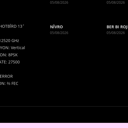
05/08/2026
05/08/2026
HOTBÎRD 13˚
NÎVRO
BER BI ROJ
05/08/2026
05/08/2026
12520 GHz
YON: Vertical
ON: 8PSK
TE: 27500
ERROR
N: ⅔ FEC