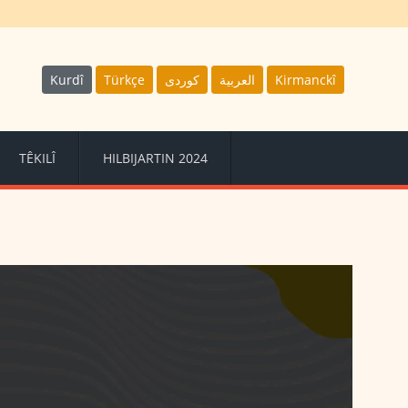
Kurdî
Türkçe
كوردى
العربية
Kirmanckî
TÊKILÎ
HILBIJARTIN 2024