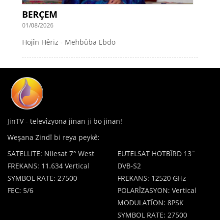
BERÇEM
01/08/2026
Hojîn Hêriz - Mehbûba Ebdo
JinTV - televîzyona jinan ji bo jinan!
Weşana Zindî bi reya peykê:
SATELLITE: Nilesat 7° West
EUTELSAT HOTBÎRD 13˚
FREKANS: 11.634 Vertical
DVB-S2
SYMBOL RATE: 27500
FREKANS: 12520 GHz
FEC: 5/6
POLARÎZASYON: Vertical
MODULATÎON: 8PSK
SYMBOL RATE: 27500