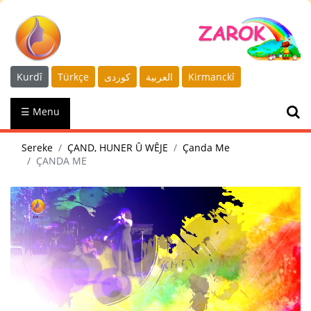
Kurdî
Türkçe
كوردى
العربية
Kirmanckî
☰ Menu
Sereke
ÇAND, HUNER Û WÊJE
Çanda Me
ÇANDA ME