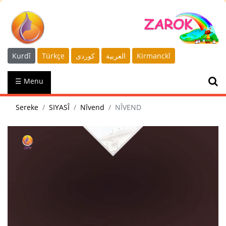
Kurdî
Türkçe
كوردى
العربية
Kirmanckî
☰ Menu
Sereke
SIYASÎ
Nîvend
NÎVEND