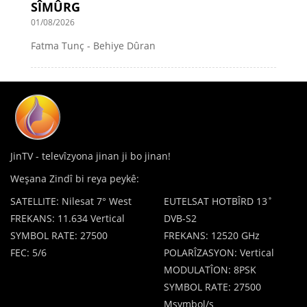
SÎMÛRG
01/08/2026
Fatma Tunç - Behiye Dûran
JinTV - televîzyona jinan ji bo jinan!
Weşana Zindî bi reya peykê:
SATELLITE: Nilesat 7° West
EUTELSAT HOTBÎRD 13˚
FREKANS: 11.634 Vertical
DVB-S2
SYMBOL RATE: 27500
FREKANS: 12520 GHz
FEC: 5/6
POLARÎZASYON: Vertical
MODULATÎON: 8PSK
SYMBOL RATE: 27500
Msymbol/s