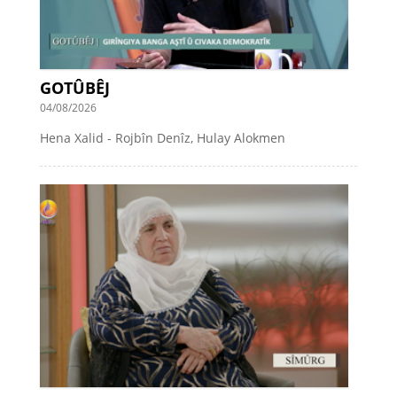
GOTÛBÊJ
04/08/2026
Hena Xalid - Rojbîn Denîz, Hulay Alokmen