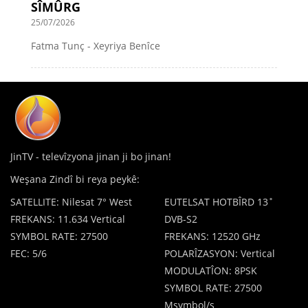
SÎMÛRG
25/07/2026
Fatma Tunç - Xeyriya Benîce
JinTV - televîzyona jinan ji bo jinan!
Weşana Zindî bi reya peykê:
SATELLITE: Nilesat 7° West
EUTELSAT HOTBÎRD 13˚
FREKANS: 11.634 Vertical
DVB-S2
SYMBOL RATE: 27500
FREKANS: 12520 GHz
FEC: 5/6
POLARÎZASYON: Vertical
MODULATÎON: 8PSK
SYMBOL RATE: 27500
Msymbol/s