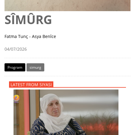
SÎMÛRG
Fatma Tunç - Asya Benîce
04/07/2026
Program
simurg
LATEST FROM SIYASI