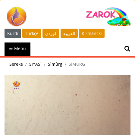
Kurdî
Türkçe
كوردى
العربية
Kirmanckî
☰ Menu
Sereke
SIYASÎ
Sîmûrg
SÎMÛRG