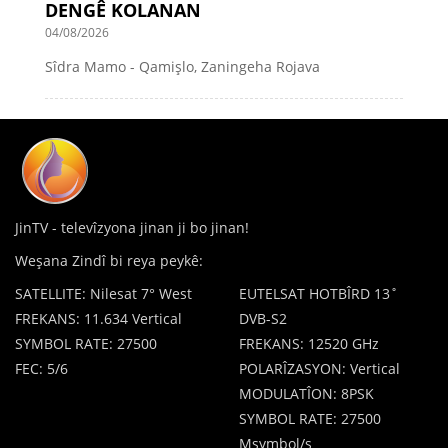
DENGÊ KOLANAN
04/08/2026
Sîdra Mamo - Qamişlo, Zaningeha Rojava
JinTV - televîzyona jinan ji bo jinan!
Weşana Zindî bi reya peykê:
SATELLITE: Nilesat 7° West
EUTELSAT HOTBÎRD 13˚
FREKANS: 11.634 Vertical
DVB-S2
SYMBOL RATE: 27500
FREKANS: 12520 GHz
FEC: 5/6
POLARÎZASYON: Vertical
MODULATÎON: 8PSK
SYMBOL RATE: 27500
Msymbol/s