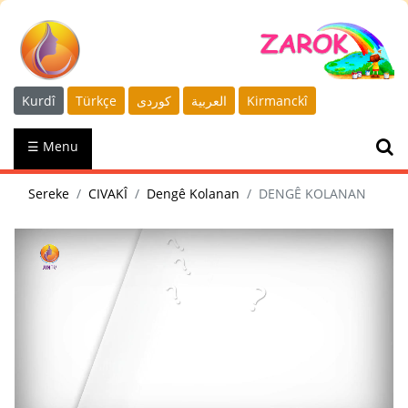
Kurdî
Türkçe
كوردى
العربية
Kirmanckî
☰ Menu
Sereke
CIVAKÎ
Dengê Kolanan
DENGÊ KOLANAN