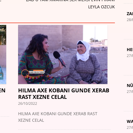
LEYLA OZCUK
ZA
28/
HE
27/
NÛ
EN
HILMA AXE KOBANI GUNDE XERAB
27/
RAST XEZNE CELAL
26/10/2022
HILMA AXE KOBANI GUNDE XERAB RAST
XEZNE CELAL
WA
27/