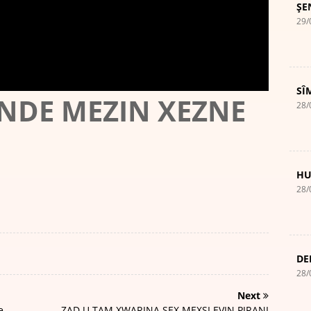
ŞE
29/
SÎ
NDE MEZIN XEZNE
28/
HU
28/
DE
28/
Next
e
ZAD U TAM XWARINA SEX MEXSI EVIN PIRANI