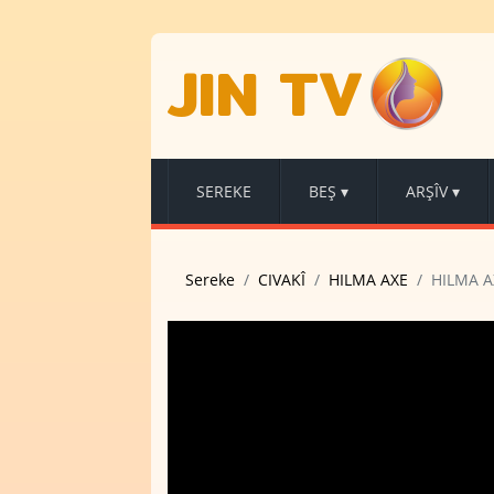
JIN TV
SEREKE
BEŞ
▾
ARŞÎV
▾
Sereke
CIVAKÎ
HILMA AXE
HILMA A