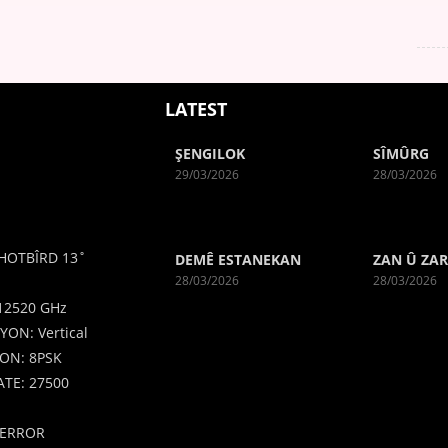
LATEST
ŞENGILOK
SÎMÛRG
29/03/2026
28/03/2026
HOTBÎRD 13˚
DEMÊ ESTANEKAN
ZAN Û ZA
28/03/2026
28/03/2026
12520 GHz
YON: Vertical
ON: 8PSK
TE: 27500
ERROR