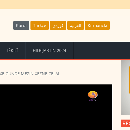
Kurdî
Türkçe
كوردى
العربية
Kirmanckî
TÊKILÎ
HILBIJARTIN 2024
XE GUNDE MEZIN XEZNE CELAL
RE