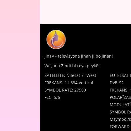
JinTV - televîzyona jinan ji bo jinan!
Weşana Zindî bi reya peykê:
SATELLITE: Nilesat 7° West
EUTELSAT 
FREKANS: 11.634 Vertical
DVB-S2
SYMBOL RATE: 27500
FREKANS: 
FEC: 5/6
POLARÎZAS
MODULATÎ
SYMBOL RA
Msymbol/s
FORWARD 