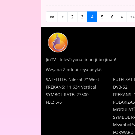
««
«
2
3
4
5
6
»
»»
JinTV - televîzyona jinan ji bo jinan!
Weşana Zindî bi reya peykê:
SATELLITE: Nilesat 7° West
EUTELSAT 
FREKANS: 11.634 Vertical
DVB-S2
SYMBOL RATE: 27500
FREKANS: 
FEC: 5/6
POLARÎZAS
MODULATÎ
SYMBOL RA
Msymbol/s
FORWARD 