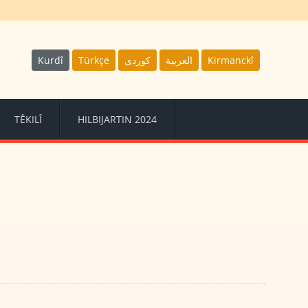
Kurdî
Türkçe
كوردى
العربية
Kirmanckî
TÊKILÎ
HILBIJARTIN 2024