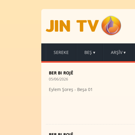
JIN TV
SEREKE
BEŞ
▾
ARŞÎV
▾
BER BI ROJÊ
05/06/2026
Eylem Şoreş - Beşa 01
BER BI ROJÊ