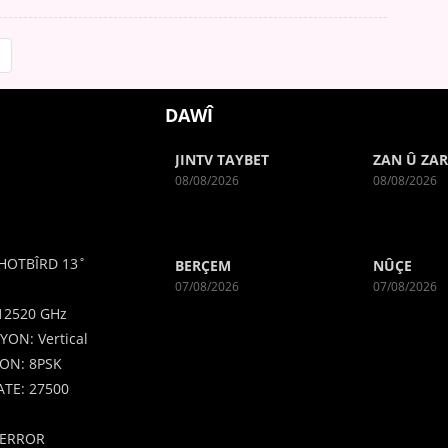
DAWÎ
JINTV TAYBET
ZAN Û ZA
08/08/2026
08/08/2026
HOTBÎRD 13˚
BERÇEM
NÛÇE
07/08/2026
07/08/2026
12520 GHz
YON: Vertical
ON: 8PSK
TE: 27500
ERROR