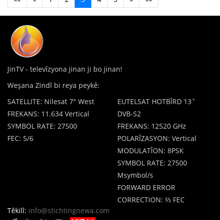
JinTV - televîzyona jinan ji bo jinan!
Weşana Zindî bi reya peykê:
SATELLITE: Nilesat 7° West
EUTELSAT HOTBÎRD 13˚
FREKANS: 11.634 Vertical
DVB-S2
SYMBOL RATE: 27500
FREKANS: 12520 GHz
FEC: 5/6
POLARÎZASYON: Vertical
MODULATÎON: 8PSK
SYMBOL RATE: 27500
Msymbol/s
FORWARD ERROR
CORRECTION: ⅔ FEC
Têkilî:
info@stichtingnewa.com