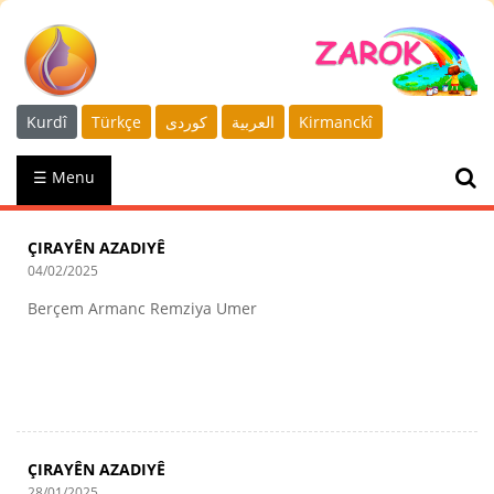
Kurdî
Türkçe
كوردى
العربية
Kirmanckî
☰ Menu
ÇIRAYÊN AZADIYÊ
04/02/2025
Berçem Armanc Remziya Umer
ÇIRAYÊN AZADIYÊ
28/01/2025